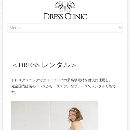
Skip
to
content
＜DRESS レンタル＞
ドレスクリニックではヨーロッパの最高級素材を贅沢に使用し、
完全国内縫製のドレスがリーズナブルなプライスでレンタル可能で
す。